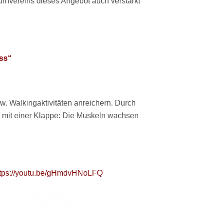
urnvereins dieses Angebot auch verstärkt
ess“
w. Walkingaktivitäten anreichern. Durch
en mit einer Klappe: Die Muskeln wachsen
ttps://youtu.be/gHmdvHNoLFQ