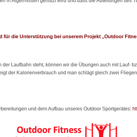
ven in Algermissen genutzt wird und dass die Abteilungen des T
d für die Unterstützung bei unserem Projekt „Outdoor Fitn
n der Laufbahn steht, können wir die Übungen auch mit Lauf- bz
steigt der Kalorienverbrauch und man schlägt gleich zwei Flieg
Vorbereitungen und dem Aufbau unseres Outdoor Sportgerätes:
h