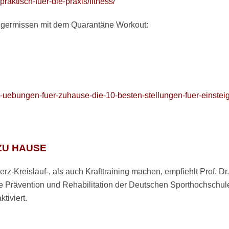
praktisch-fuer-die-praxis/fitness/
lgermissen mit dem Quarantäne Workout:
ga-uebungen-fuer-zuhause-die-10-besten-stellungen-fuer-einste
ZU HAUSE
erz-Kreislauf-, als auch Krafttraining machen, empfiehlt Prof. Dr.
Prävention und Rehabilitation der Deutschen Sporthochschule
tiviert.