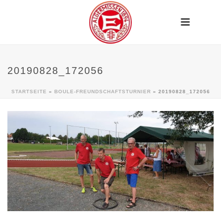
20190828_172056
STARTSEITE
»
BOULE-FREUNDSCHAFTSTURNIER
»
20190828_172056