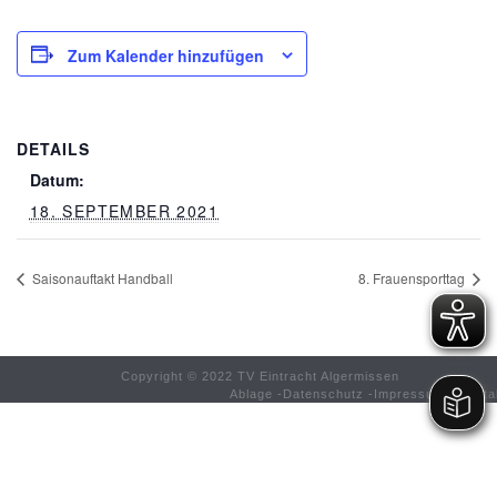
Zum Kalender hinzufügen
DETAILS
Datum:
18. SEPTEMBER 2021
Saisonauftakt Handball
8. Frauensporttag
Copyright © 2022 TV Eintracht Algermissen
Ablage
-
Datenschutz
-
Impressum
-
Konta