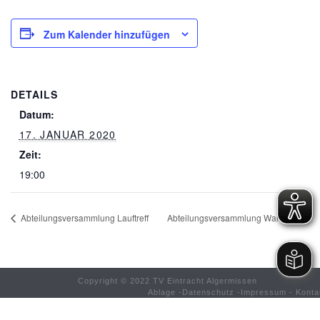
Zum Kalender hinzufügen
DETAILS
Datum:
17. JANUAR 2020
Zeit:
19:00
Abteilungsversammlung Lauftreff
Abteilungsversammlung Wandern
Copyright © 2022 TV Eintracht Algermissen
Ablage
-
Datenschutz
-
Impressum
-
Konta