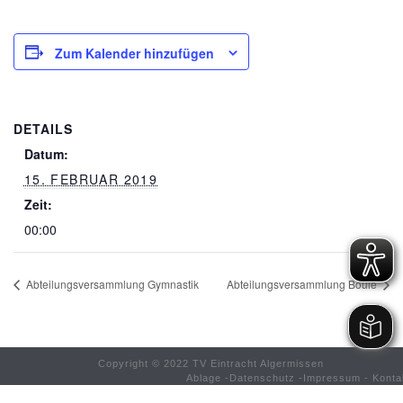
Zum Kalender hinzufügen
DETAILS
Datum:
15. FEBRUAR 2019
Zeit:
00:00
Abteilungsversammlung Gymnastik
Abteilungsversammlung Boule
Copyright © 2022 TV Eintracht Algermissen
Ablage
-
Datenschutz
-
Impressum
-
Konta