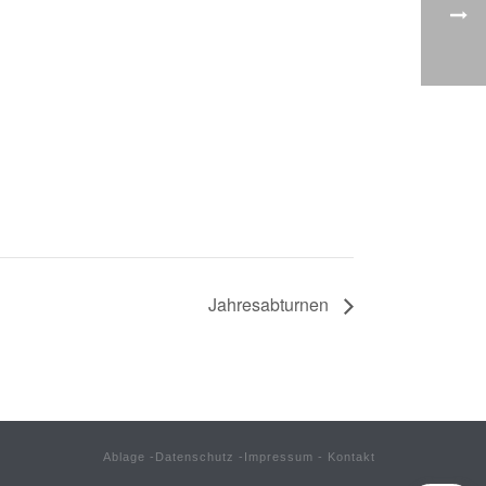
Jahresabturnen
Ablage
-
Datenschutz
-
Impressum
-
Kontakt