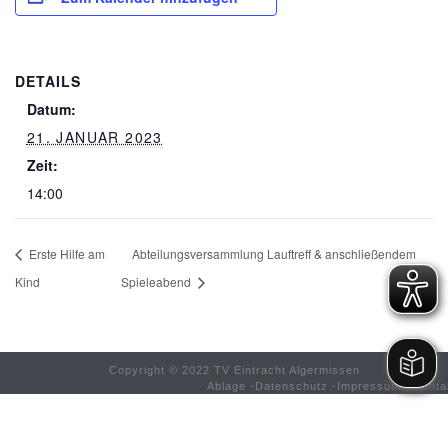
DETAILS
Datum:
21. JANUAR 2023
Zeit:
14:00
Erste Hilfe am
Abteilungsversammlung Lauftreff & anschließendem
Kind
Spieleabend
Copyright © 2022 TV Eintracht Algermissen
Ablage
-
Datenschutz
-
Impressum
-
Konta