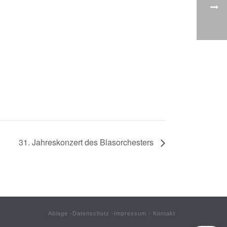
31. Jahreskonzert des Blasorchesters
Ablage
-
Datenschutz
-
Impressum
-
Kontakt