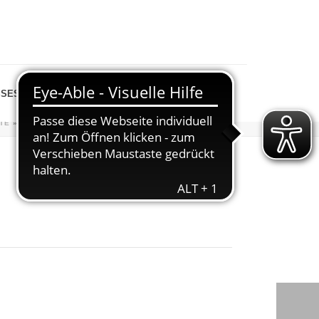
SESPIEGEL
SHOP
TE
»
VERANSTALTUNGEN
»
SPIELEABEND LAUFTREFF