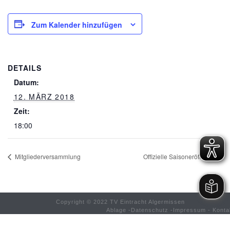
Zum Kalender hinzufügen
DETAILS
Datum:
12. MÄRZ 2018
Zeit:
18:00
Mitgliederversammlung
Offizielle Saisoneröffnung
Copyright © 2022 TV Eintracht Algermissen
Ablage
-
Datenschutz
-
Impressum
-
Konta