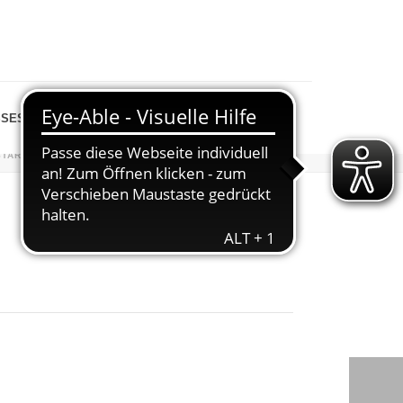
SESPIEGEL
SHOP
STARTSEITE
»
VERANSTALTUNGEN
»
VOLKSFEST 2023