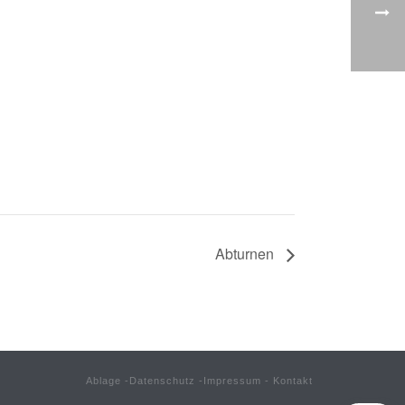
Abturnen
Ablage
-
Datenschutz
-
Impressum
-
Kontakt