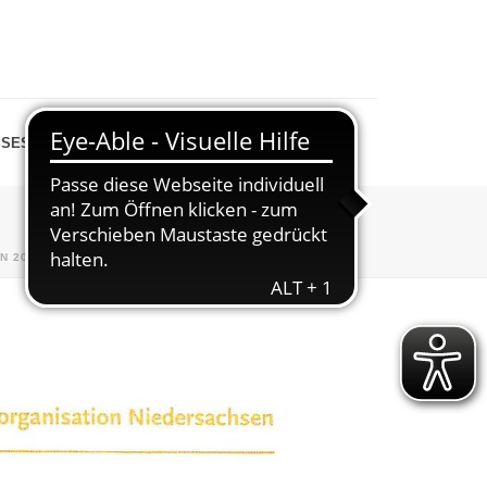
SESPIEGEL
SHOP
N 2020
»
RAUTENSTRAUCH_C_2020-01-20_08-08-17_1