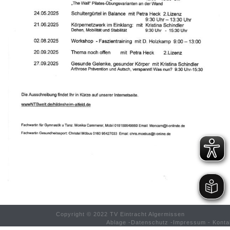
Copyright © 2022 TV Eintracht Algermissen
Ablage
-
Datenschutz
-
Impressum
-
Konta