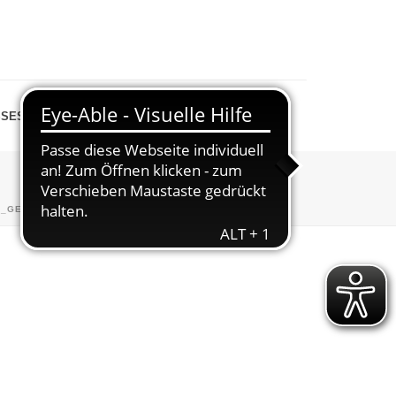
SESPIEGEL
SHOP
0_GEMEINDEBOTE_LEICHTATHLETIK_EILENRIEDELAUF