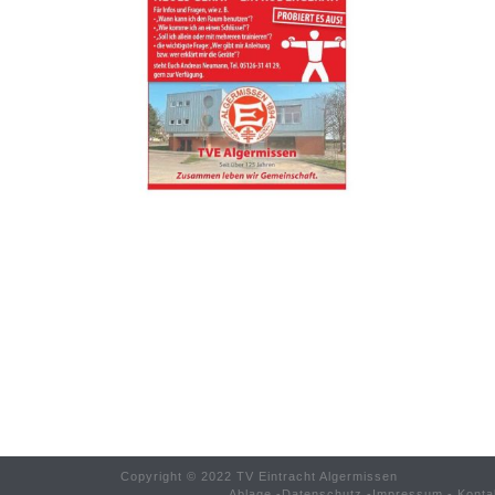
Copyright © 2022 TV Eintracht Algermissen
Ablage
-
Datenschutz
-
Impressum
-
Konta