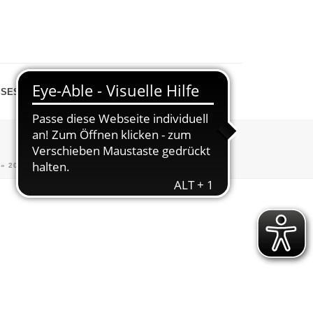
SESPIEGEL
SHOP
»
2026_03_27_GEMEINDEBOTE_WALKINGKURS-APRIL