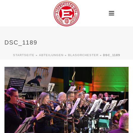
DSC_1189
STARTSEITE
»
ABTEILUNGEN
»
BLASORCHESTER
»
DSC_1189