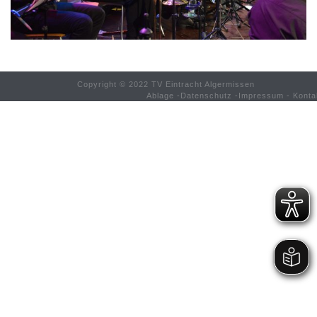
Copyright © 2022 TV Eintracht Algermissen
Ablage
-
Datenschutz
-
Impressum
-
Konta