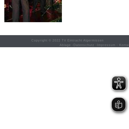
Copyright © 2022 TV Eintracht Algermissen
Ablage
-
Datenschutz
-
Impressum
-
Konta