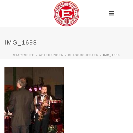
IMG_1698
STARTSEITE
»
ABTEILUNGEN
»
BLASORCHESTER
»
IMG_1698