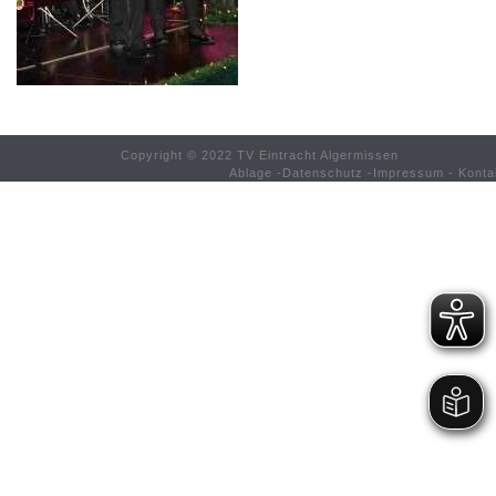
Copyright © 2022 TV Eintracht Algermissen
Ablage
-
Datenschutz
-
Impressum
-
Konta