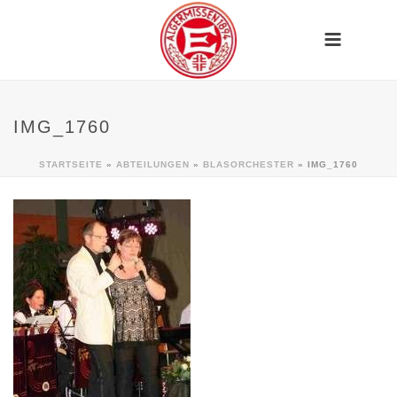
IMG_1760
STARTSEITE
»
ABTEILUNGEN
»
BLASORCHESTER
»
IMG_1760