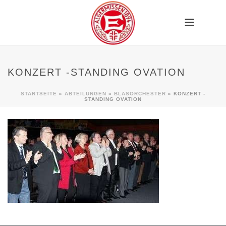
KONZERT -STANDING OVATION
STARTSEITE
»
ABTEILUNGEN
»
BLASORCHESTER
»
KONZERT -
STANDING OVATION