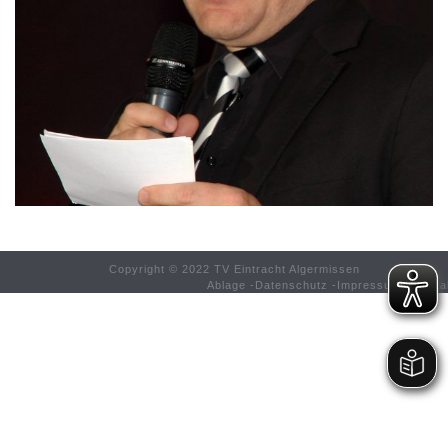
Copyright © 2022 TV Eintracht Algermissen
Ablage
-
Datenschutz
-
Impressum
-
Konta