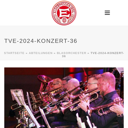
TVE-2024-KONZERT-36
STARTSEITE
»
ABTEILUNGEN
»
BLASORCHESTER
»
TVE-2024-KONZERT-
36