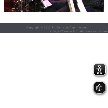
Copyright © 2022 TV Eintracht Algermissen
Ablage
-
Datenschutz
-
Impressum
-
Konta