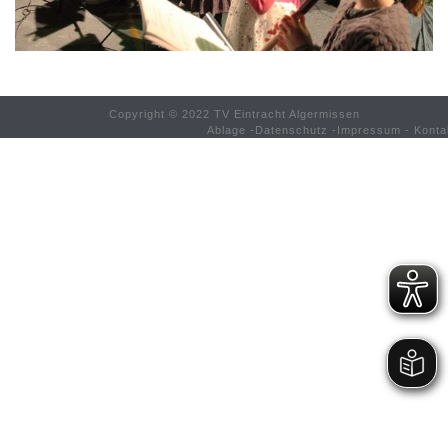
Copyright © 2022 TV Eintracht Algermissen
Ablage
-
Datenschutz
-
Impressum
-
Konta