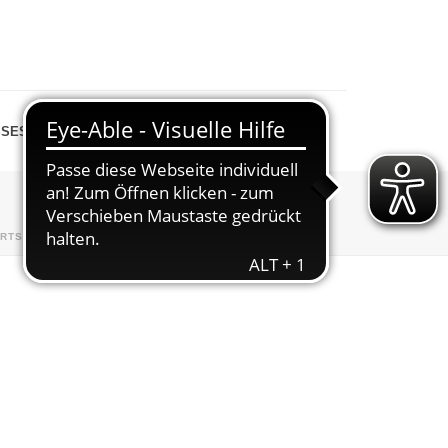
SESPIEGEL
SHOP
RTSEITE
»
ABTEILUNGEN
»
BOULE
»
ABBOULEN 2009