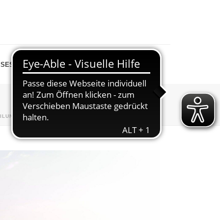
SESPIEGEL
SHOP
ILUNGEN
»
BOULE
»
TEILNEHMER-SAISONSTART-2025