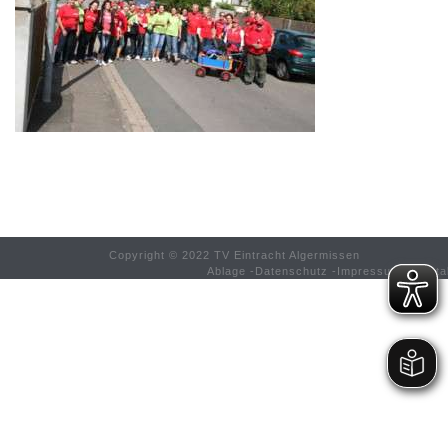
Copyright © 2022 TV Eintracht Algermissen
Ablage
-
Datenschutz
-
Impressum
-
Konta