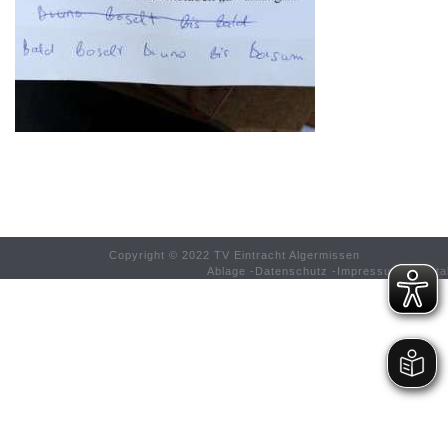
Copyright © 2022 TV Eintracht Algermissen
Ablage
-
Datenschutz
-
Impressum
-
Konta