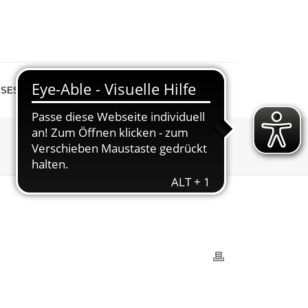
SESPIEGEL
SHOP
STARTSEITE
»
ABTEILUNGEN
»
GYMNASTIK
»
28