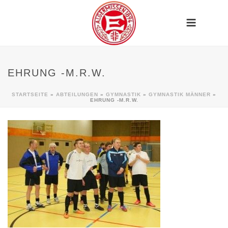
EHRUNG -M.R.W.
STARTSEITE
»
ABTEILUNGEN
»
GYMNASTIK
»
GYMNASTIK MÄNNER
»
EHRUNG -M.R.W.