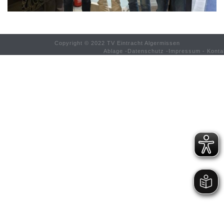
Copyright © 2022 TV Eintracht Algermissen
Ablage
-
Datenschutz
-
Impressum
-
Konta