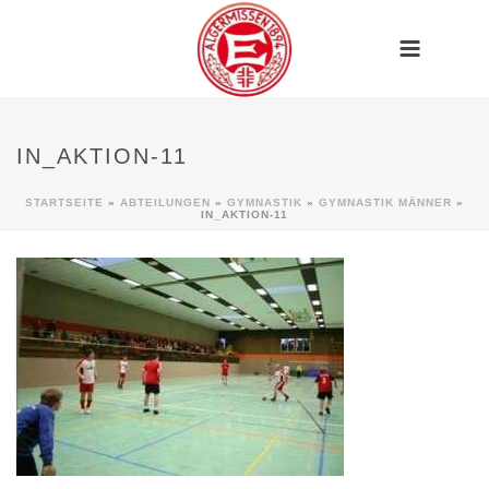
IN_AKTION-11
STARTSEITE
»
ABTEILUNGEN
»
GYMNASTIK
»
GYMNASTIK MÄNNER
»
IN_AKTION-11