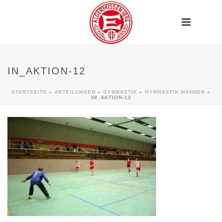
IN_AKTION-12
STARTSEITE
»
ABTEILUNGEN
»
GYMNASTIK
»
GYMNASTIK MÄNNER
»
IN_AKTION-12