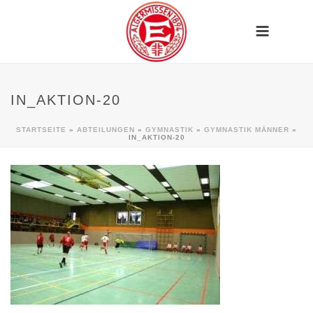
IN_AKTION-20
STARTSEITE
»
ABTEILUNGEN
»
GYMNASTIK
»
GYMNASTIK MÄNNER
»
IN_AKTION-20