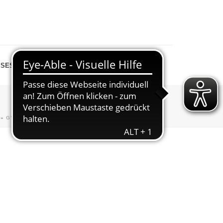
SESPIEGEL
SHOP
»
GYMNASTIK
»
GYMNASTIK MÄNNER
»
IN_AKTION-22