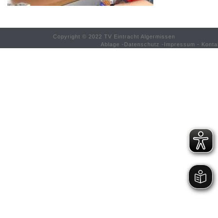
Copyright © 2022 TV Eintracht Algermissen
Ablage
-
Datenschutz
-
Impressum
-
Konta