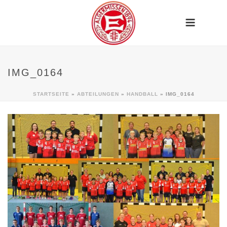
IMG_0164
STARTSEITE
»
ABTEILUNGEN
»
HANDBALL
»
IMG_0164