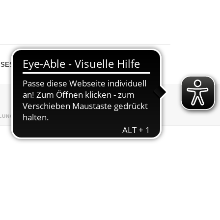
SESPIEGEL
SHOP
LUNGEN
»
LAUFTREFF
»
2012 – DER ABTL.-VORSTAND