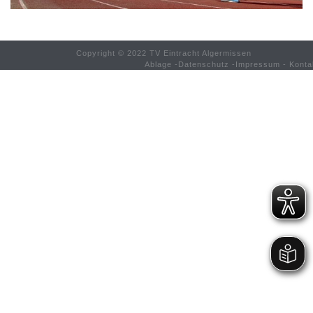
Copyright © 2022 TV Eintracht Algermissen
Ablage
-
Datenschutz
-
Impressum
-
Konta