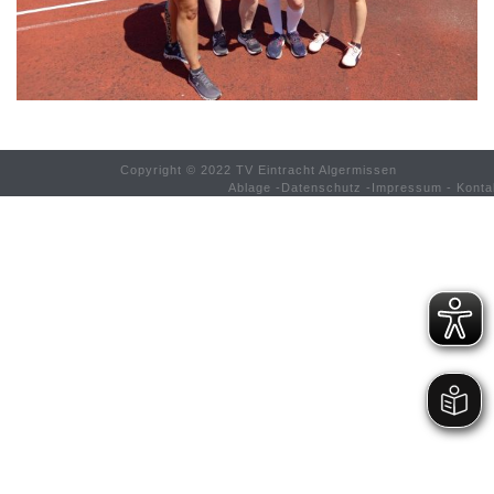
Copyright © 2022 TV Eintracht Algermissen
Ablage
-
Datenschutz
-
Impressum
-
Konta