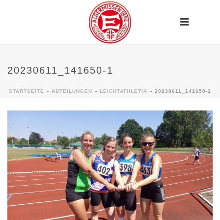
20230611_141650-1
STARTSEITE
»
ABTEILUNGEN
»
LEICHTATHLETIK
»
20230611_141650-1