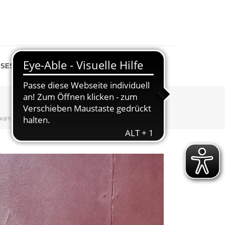
SESPIEGEL
SHOP
ABTEILUNGEN
»
LEICHTATHLETIK
»
20240323_123523