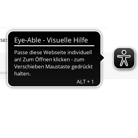
SESPIEGEL
SHOP
»
SCHWIMMEN
»
BEIM ITALIENER-35 J.SCHWIMM-ABTLG