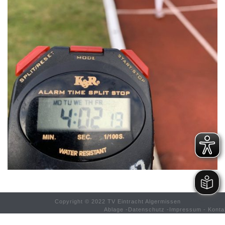
Copyright © 2022 TV Eintracht Algermissen
Ablage
-
Datenschutz
-
Impressum
-
Konta