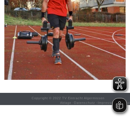
Copyright © 2022 TV Eintracht Algermissen
Ablage
-
Datenschutz
-
Impressum
-
Konta