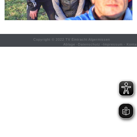
Copyright © 2022 TV Eintracht Algermissen
Ablage
-
Datenschutz
-
Impressum
-
Konta