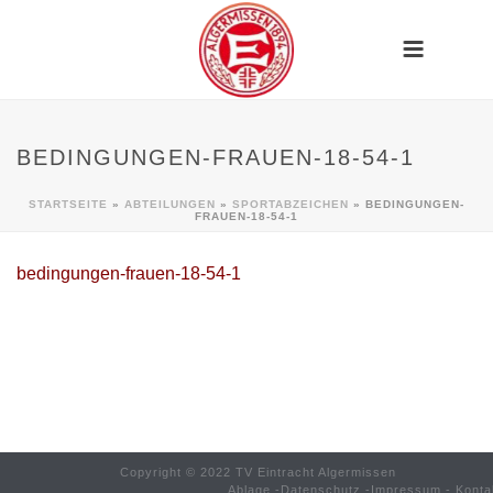
BEDINGUNGEN-FRAUEN-18-54-1
STARTSEITE
»
ABTEILUNGEN
»
SPORTABZEICHEN
»
BEDINGUNGEN-
FRAUEN-18-54-1
bedingungen-frauen-18-54-1
Copyright © 2022 TV Eintracht Algermissen
Ablage
-
Datenschutz
-
Impressum
-
Konta