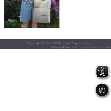
Copyright © 2022 TV Eintracht Algermissen
Ablage
-
Datenschutz
-
Impressum
-
Konta