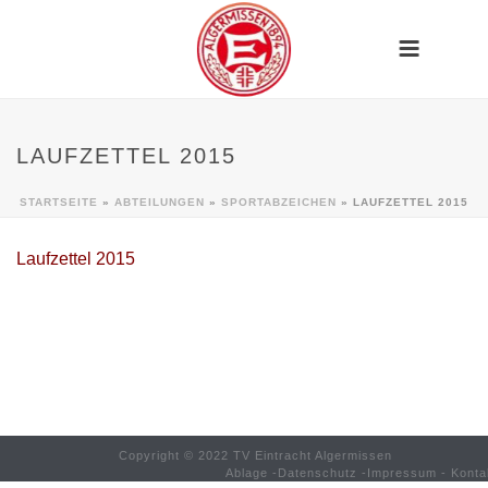
LAUFZETTEL 2015
STARTSEITE
»
ABTEILUNGEN
»
SPORTABZEICHEN
»
LAUFZETTEL 2015
Laufzettel 2015
Copyright © 2022 TV Eintracht Algermissen
Ablage
-
Datenschutz
-
Impressum
-
Konta