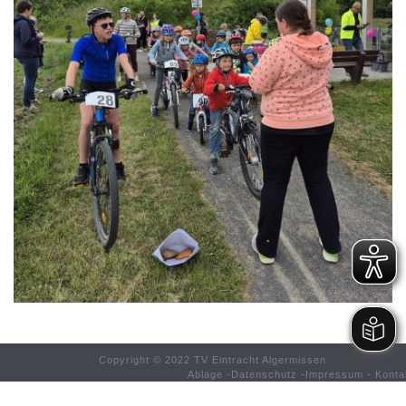
Copyright © 2022 TV Eintracht Algermissen
Ablage
-
Datenschutz
-
Impressum
-
Konta