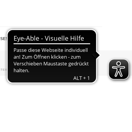
SESPIEGEL
SHOP
BTEILUNGEN
»
TURNEN UND TANZEN
»
04_2025_05_27